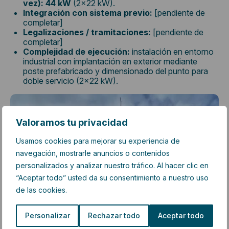
vez):
44 kW
(2×22 kW).
Integración con sistema previo:
[pendiente de
completar]
Legalizaciones / tramitaciones:
[pendiente de
completar]
Complejidad de ejecución:
instalación en entorno
industrial con implantación en exterior mediante
poste prefabricado y dimensionado del punto para
doble servicio (2×22 kW).
Valoramos tu privacidad
Usamos cookies para mejorar su experiencia de
navegación, mostrarle anuncios o contenidos
personalizados y analizar nuestro tráfico. Al hacer clic en
“Aceptar todo” usted da su consentimiento a nuestro uso
de las cookies.
Personalizar
Rechazar todo
Aceptar todo